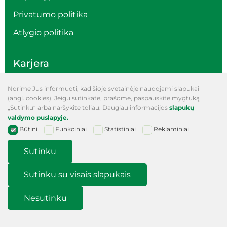
Privatumo politika
Atlygio politika
Karjera
Norime Jus informuoti, kad šioje svetainėje naudojami slapukai
Kontaktai
(angl. cookies). Jeigu sutinkate, prašome, paspauskite mygtuką
„Sutinku“ arba naršykite toliau. Daugiau informacijos
slapukų
Naujienų prenumerata
valdymo puslapyje.
Būtini
Funkciniai
Statistiniai
Reklaminiai
Prenumeruokite naujienlaiškį ir sužinokite visą
svarbią informaciją ir naujienas pirmi!
Sutinku
Sutinku su visais slapukais
Prenumeruoti
Nesutinku