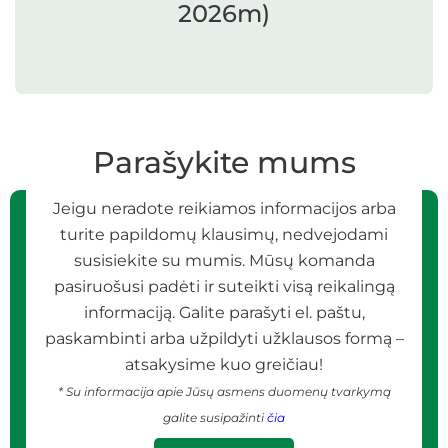
2026m)
Parašykite mums
Jeigu neradote reikiamos informacijos arba
turite papildomų klausimų, nedvejodami
susisiekite su mumis. Mūsų komanda
pasiruošusi padėti ir suteikti visą reikalingą
informaciją. Galite parašyti el. paštu,
paskambinti arba užpildyti užklausos formą –
atsakysime kuo greičiau!
* Su informacija apie Jūsų asmens duomenų tvarkymą
galite susipažinti
čia