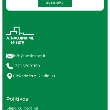
Susisiekti
info@amiestas.lt
+37067091150
Elektrinės g. 2, Vilnius
Politikos
Slapukų politika