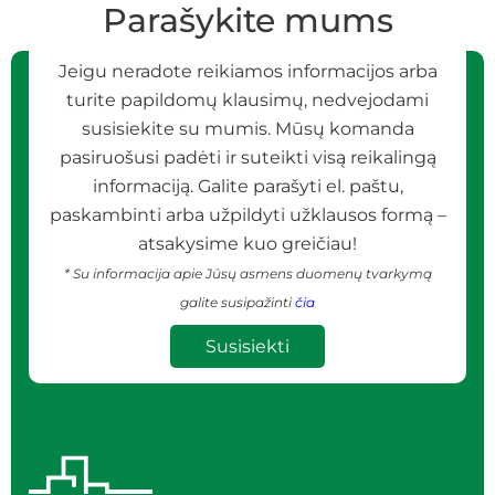
Parašykite mums
Jeigu neradote reikiamos informacijos arba
turite papildomų klausimų, nedvejodami
susisiekite su mumis. Mūsų komanda
pasiruošusi padėti ir suteikti visą reikalingą
informaciją. Galite parašyti el. paštu,
paskambinti arba užpildyti užklausos formą –
atsakysime kuo greičiau!
* Su informacija apie Jūsų asmens duomenų tvarkymą
galite susipažinti
čia
Susisiekti