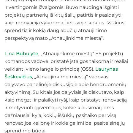
ir vertingomis įžvalgomis. Buvo naudinga išgirsti
projektų partnerių iš kitų šalių patirtis ir pasidalyti,
kaip renovacija vykdoma Lietuvoje, kokius iššūkius
sprendžia ir kokią daugiabučių atnaujinimo
perspektyvą mato „Atnaujinkime miestą“.
Lina Bubulyte
, „Atnaujinkime miestą“ ES projektų
komandos vadovė, pristatė įstaigos taikomą ir realiai
veikiantį vieno langelio principą (OSS).
Laurynas
Šeškevičius
, „Atnaujinkime miestą“ vadovas,
dalyvavo panelinėje diskusijoje apie bendruomenių
aktyvinimą. Su kitais jos dalyviais jis diskutavo, kaip
kaip megzti ir palaikyti ryšį, kaip pristatyti renovaciją
ir motyvuoti gyventojus, kokie klausimai jiems
dažniausiai kyla, kokių iššūkių pasitaiko per visą
renovacijos kelionę ir kokie galimi bei pasiteisinę jų
sprendimo būdai.