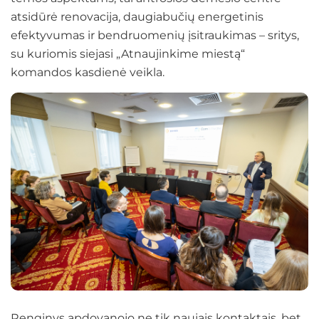
atsidūrė renovacija, daugiabučių energetinis
efektyvumas ir bendruomenių įsitraukimas – sritys,
su kuriomis siejasi „Atnaujinkime miestą“
komandos kasdienė veikla.
Renginys apdovanojo ne tik naujais kontaktais, bet