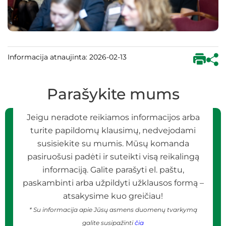
Informacija atnaujinta: 2026-02-13
Parašykite mums
Jeigu neradote reikiamos informacijos arba
turite papildomų klausimų, nedvejodami
susisiekite su mumis. Mūsų komanda
pasiruošusi padėti ir suteikti visą reikalingą
informaciją. Galite parašyti el. paštu,
paskambinti arba užpildyti užklausos formą –
atsakysime kuo greičiau!
* Su informacija apie Jūsų asmens duomenų tvarkymą
galite susipažinti
čia