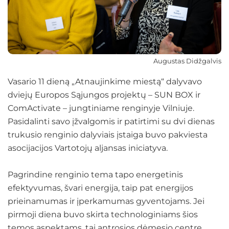
Augustas Didžgalvis
Vasario 11 dieną „Atnaujinkime miestą“ dalyvavo
dviejų Europos Sąjungos projektų – SUN BOX ir
ComActivate – jungtiniame renginyje Vilniuje.
Pasidalinti savo įžvalgomis ir patirtimi su dvi dienas
trukusio renginio dalyviais įstaiga buvo pakviesta
asocijacijos Vartotojų aljansas iniciatyva.
Pagrindine renginio tema tapo energetinis
efektyvumas, švari energija, taip pat energijos
prieinamumas ir įperkamumas gyventojams. Jei
pirmoji diena buvo skirta technologiniams šios
temos aspektams, tai antrosios dėmesio centre